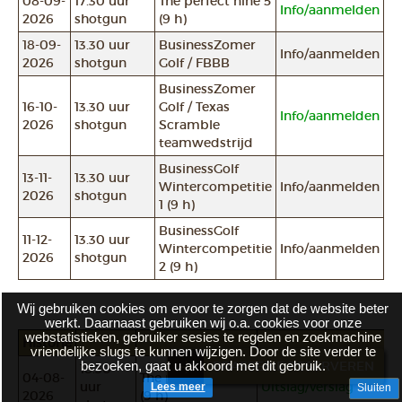
08-09-
17.30 uur
The perfect nine 5
Info/aanmelden
2026
shotgun
(9 h)
18-09-
13.30 uur
BusinessZomer
Info/aanmelden
2026
shotgun
Golf / FBBB
BusinessZomer
16-10-
13.30 uur
Golf / Texas
Info/aanmelden
2026
shotgun
Scramble
teamwedstrijd
BusinessGolf
13-11-
13.30 uur
Wintercompetitie
Info/aanmelden
2026
shotgun
1 (9 h)
BusinessGolf
11-12-
13.30 uur
Wintercompetitie
Info/aanmelden
2026
shotgun
2 (9 h)
Wij gebruiken cookies om ervoor te zorgen dat de website beter
werkt. Daarnaast gebruiken wij o.a. cookies voor onze
webstatistieken, gebruiker sesies te regelen en zoekmachine
Historie
vriendelijke slugs te kunnen wijzigen. Door de site verder te
bezoeken, gaat u akkoord met dit gebruik.
BRASSERIE RESERVEREN
18.30
04-08-
The perfect nine 4
uur
Uitslag/verslag
Lees meer
Sluiten
2026
(9 h)