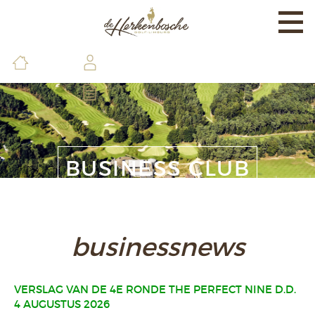
Togg
navi
EXPERIENCE
BANEN & LAND
BRASSERIE & FACILITEITEN
DE GOLFSCHOOL
BUSINESS CLUB
LEDEN & GASTEN
CONTACT & INFO
businessnews
VERSLAG VAN DE 4E RONDE THE PERFECT NINE D.D.
4 AUGUSTUS 2026