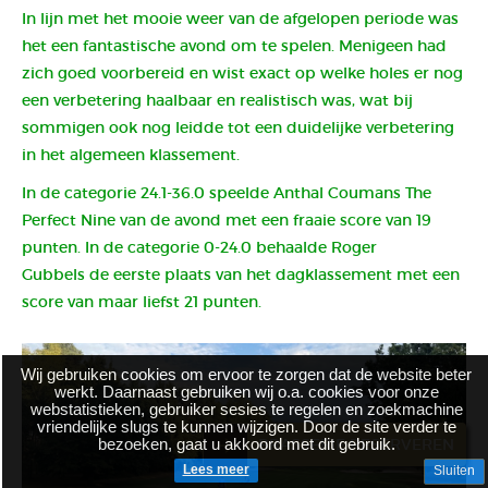
In lijn met het mooie weer van de afgelopen periode was
het een fantastische avond om te spelen. Menigeen had
zich goed voorbereid en wist exact op welke holes er nog
een verbetering haalbaar en realistisch was, wat bij
sommigen ook nog leidde tot een duidelijke verbetering
in het algemeen klassement.
In de categorie 24.1-36.0 speelde Anthal Coumans The
Perfect Nine van de avond met een fraaie score van 19
punten. In de categorie 0-24.0 behaalde Roger
Gubbels de eerste plaats van het dagklassement met een
score van maar liefst 21 punten.
Wij gebruiken cookies om ervoor te zorgen dat de website beter
werkt. Daarnaast gebruiken wij o.a. cookies voor onze
webstatistieken, gebruiker sesies te regelen en zoekmachine
vriendelijke slugs te kunnen wijzigen. Door de site verder te
bezoeken, gaat u akkoord met dit gebruik.
BRASSERIE RESERVEREN
Lees meer
Sluiten