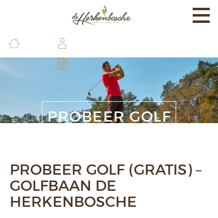
Togg
navi
EXPERIENCE
BANEN & LAND
BRASSERIE & FACILITEITEN
DE GOLFSCHOOL
PROBEER GOLF
LEDEN & GASTEN
CONTACT & INFO
PROBEER GOLF (GRATIS) –
GOLFBAAN DE
HERKENBOSCHE