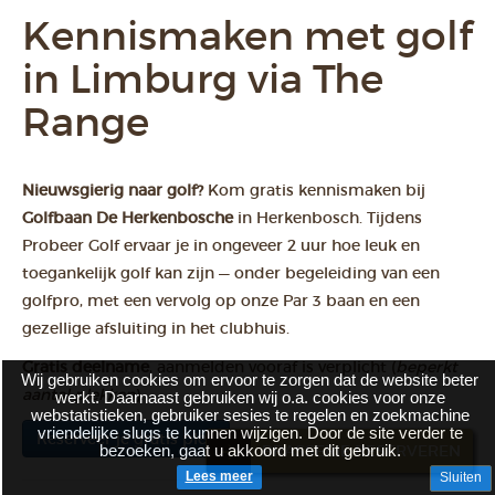
Kennismaken met golf
in Limburg via The
Range
Nieuwsgierig naar golf?
Kom gratis kennismaken bij
Golfbaan De Herkenbosche
in Herkenbosch. Tijdens
Probeer Golf ervaar je in ongeveer 2 uur hoe leuk en
toegankelijk golf kan zijn — onder begeleiding van een
golfpro, met een vervolg op onze Par 3 baan en een
gezellige afsluiting in het clubhuis.
Gratis deelname
, aanmelden vooraf is verplicht (
beperkt
Wij gebruiken cookies om ervoor te zorgen dat de website beter
aantal plekken
).
werkt. Daarnaast gebruiken wij o.a. cookies voor onze
webstatistieken, gebruiker sesies te regelen en zoekmachine
vriendelijke slugs te kunnen wijzigen. Door de site verder te
Reserveer je gratis plek
bezoeken, gaat u akkoord met dit gebruik.
BRASSERIE RESERVEREN
Lees meer
Sluiten