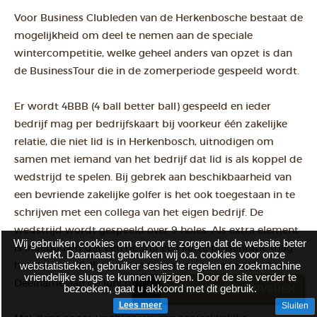
Voor Business Clubleden van de Herkenbosche bestaat de
mogelijkheid om deel te nemen aan de speciale
wintercompetitie, welke geheel anders van opzet is dan
de BusinessTour die in de zomerperiode gespeeld wordt.
Er wordt 4BBB (4 ball better ball) gespeeld en ieder
bedrijf mag per bedrijfskaart bij voorkeur één zakelijke
relatie, die niet lid is in Herkenbosch, uitnodigen om
samen met iemand van het bedrijf dat lid is als koppel de
wedstrijd te spelen. Bij gebrek aan beschikbaarheid van
een bevriende zakelijke golfer is het ook toegestaan in te
schrijven met een collega van het eigen bedrijf. De
wedstrijd wordt gespeeld over 9 holes. Als extra element
Wij gebruiken cookies om ervoor te zorgen dat de website beter
is ingebouwd dat een bedrijf een korte presentatie mag
werkt. Daarnaast gebruiken wij o.a. cookies voor onze
houden van 10-15 minuten tijdens de gezamenlijke lunch.
webstatistieken, gebruiker sesies te regelen en zoekmachine
vriendelijke slugs te kunnen wijzigen. Door de site verder te
Deelname aan de lunch is verplicht.
bezoeken, gaat u akkoord met dit gebruik.
BRASSERIE RESERVEREN
Lees meer
Sluiten