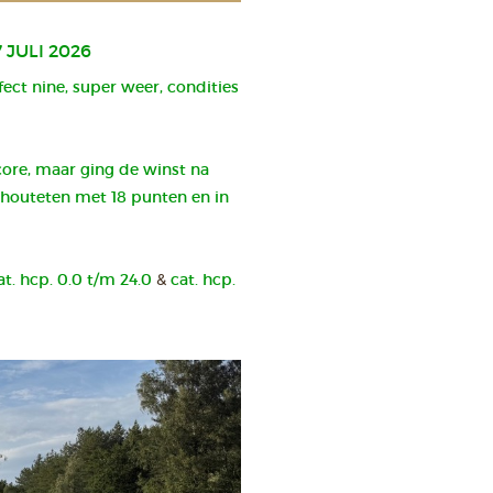
 JULI 2026
ect nine, super weer, condities
core, maar ging de winst na
chouteten met 18 punten en in
at. hcp. 0.0 t/m 24.0
&
cat. hcp.