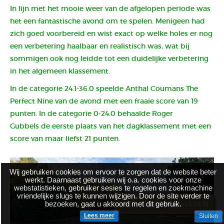
In lijn met het mooie weer van de afgelopen periode was
het een fantastische avond om te spelen. Menigeen had
zich goed voorbereid en wist exact op welke holes er nog
een verbetering haalbaar en realistisch was, wat bij
sommigen ook nog leidde tot een duidelijke verbetering
in het algemeen klassement.
In de categorie 24.1-36.0 speelde Anthal Coumans The
Perfect Nine van de avond met een fraaie score van 19
punten. In de categorie 0-24.0 behaalde Roger
Gubbels de eerste plaats van het dagklassement met een
score van maar liefst 21 punten.
Wij gebruiken cookies om ervoor te zorgen dat de website beter
werkt. Daarnaast gebruiken wij o.a. cookies voor onze
webstatistieken, gebruiker sesies te regelen en zoekmachine
vriendelijke slugs te kunnen wijzigen. Door de site verder te
bezoeken, gaat u akkoord met dit gebruik.
BRASSERIE RESERVEREN
Lees meer
Sluiten