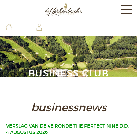
Togg
navi
EXPERIENCE
BANEN & LAND
BRASSERIE & FACILITEITEN
DE GOLFSCHOOL
BUSINESS CLUB
LEDEN & GASTEN
CONTACT & INFO
businessnews
VERSLAG VAN DE 4E RONDE THE PERFECT NINE D.D.
4 AUGUSTUS 2026