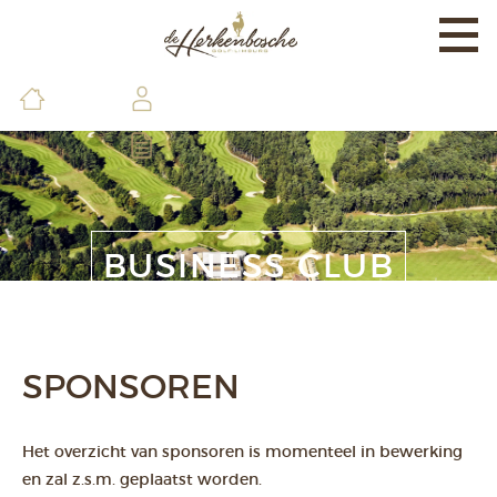
Togg
navi
EXPERIENCE
BANEN & LAND
BRASSERIE & FACILITEITEN
DE GOLFSCHOOL
BUSINESS CLUB
LEDEN & GASTEN
CONTACT & INFO
SPONSOREN
Het overzicht van sponsoren is momenteel in bewerking
en zal z.s.m. geplaatst worden.