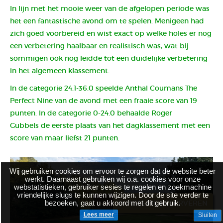
In lijn met het mooie weer van de afgelopen periode was
het een fantastische avond om te spelen. Menigeen had
zich goed voorbereid en wist exact op welke holes er nog
een verbetering haalbaar en realistisch was, wat bij
sommigen ook nog leidde tot een duidelijke verbetering
in het algemeen klassement.
In de categorie 24.1-36.0 speelde Anthal Coumans The
Perfect Nine van de avond met een fraaie score van 19
punten. In de categorie 0-24.0 behaalde Roger
Gubbels de eerste plaats van het dagklassement met een
score van maar liefst 21 punten.
Wij gebruiken cookies om ervoor te zorgen dat de website beter
werkt. Daarnaast gebruiken wij o.a. cookies voor onze
webstatistieken, gebruiker sesies te regelen en zoekmachine
vriendelijke slugs te kunnen wijzigen. Door de site verder te
bezoeken, gaat u akkoord met dit gebruik.
BRASSERIE RESERVEREN
Lees meer
Sluiten