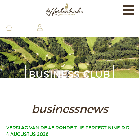
Togg
navi
EXPERIENCE
BANEN & LAND
BRASSERIE & FACILITEITEN
DE GOLFSCHOOL
BUSINESS CLUB
LEDEN & GASTEN
CONTACT & INFO
businessnews
VERSLAG VAN DE 4E RONDE THE PERFECT NINE D.D.
4 AUGUSTUS 2026