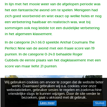
In lijn met het mooie weer van de afgelopen periode was
het een fantastische avond om te spelen. Menigeen had
zich goed voorbereid en wist exact op welke holes er nog
een verbetering haalbaar en realistisch was, wat bij
sommigen ook nog leidde tot een duidelijke verbetering
in het algemeen klassement.
In de categorie 24.1-36.0 speelde Anthal Coumans The
Perfect Nine van de avond met een fraaie score van 19
punten. In de categorie 0-24.0 behaalde Roger
Gubbels de eerste plaats van het dagklassement met een
score van maar liefst 21 punten.
Wij gebruiken cookies om ervoor te zorgen dat de website beter
werkt. Daarnaast gebruiken wij o.a. cookies voor onze
webstatistieken, gebruiker sesies te regelen en zoekmachine
vriendelijke slugs te kunnen wijzigen. Door de site verder te
bezoeken, gaat u akkoord met dit gebruik.
BRASSERIE RESERVEREN
Lees meer
Sluiten