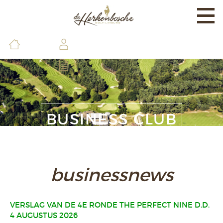
Togg
navi
EXPERIENCE
BANEN & LAND
BRASSERIE & FACILITEITEN
DE GOLFSCHOOL
BUSINESS CLUB
LEDEN & GASTEN
CONTACT & INFO
businessnews
VERSLAG VAN DE 4E RONDE THE PERFECT NINE D.D.
4 AUGUSTUS 2026