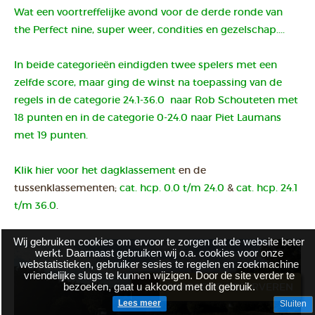
Wat een voortreffelijke avond voor de derde ronde van
the Perfect nine, super weer, condities en gezelschap....
In beide categorieën eindigden twee spelers met een
zelfde score, maar ging de winst na toepassing van de
regels in de categorie 24.1-36.0 naar Rob Schouteten met
18 punten en in de categorie 0-24.0 naar Piet Laumans
met 19 punten.
Klik hier voor het
dagklassement
en de
tussenklassementen;
cat. hcp. 0.0 t/m 24.0
&
cat. hcp. 24.1
t/m 36.0
.
Wij gebruiken cookies om ervoor te zorgen dat de website beter
werkt. Daarnaast gebruiken wij o.a. cookies voor onze
webstatistieken, gebruiker sesies te regelen en zoekmachine
vriendelijke slugs te kunnen wijzigen. Door de site verder te
bezoeken, gaat u akkoord met dit gebruik.
BRASSERIE RESERVEREN
Lees meer
Sluiten