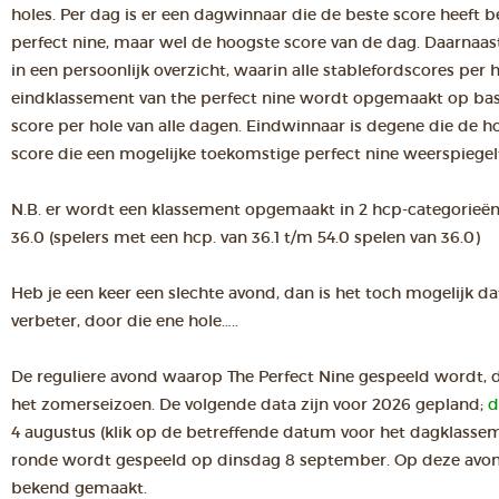
holes. Per dag is er een dagwinnaar die de beste score heeft be
perfect nine, maar wel de hoogste score van de dag. Daarnaas
in een persoonlijk overzicht, waarin alle stablefordscores per
eindklassement van the perfect nine wordt opgemaakt op basi
score per hole van alle dagen. Eindwinnaar is degene die de ho
score die een mogelijke toekomstige perfect nine weerspiegel
N.B. er wordt een klassement opgemaakt in 2 hcp-categorieën t
36.0 (spelers met een hcp. van 36.1 t/m 54.0 spelen van 36.0)
Heb je een keer een slechte avond, dan is het toch mogelijk da
verbeter, door die ene hole…..
De reguliere avond waarop The Perfect Nine gespeeld wordt, di
het zomerseizoen. De volgende data zijn voor 2026 gepland;
d
4 augustus (klik op de betreffende datum voor het dagklassem
ronde wordt gespeeld op dinsdag 8 september. Op deze avo
bekend gemaakt.