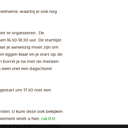
 deelname, waarbij je ook nog
eit te organiseren. De
en 16.30-18.30 uur. De startlijst
aat je aanwezig moet zijn om
en liggen klaar en je start op de
 en borrel je na met de mensen
g even snel een dagschotel
 gestart om 17.30 met een
rden. U kunt deze ook bekijken
assement vindt u hier;
cat.0.0-
leuke gelegenheid om toch een