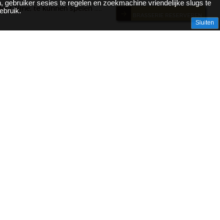
, gebruiker sesies te regelen en zoekmachine vriendelijke slugs te
ect Nine, te kunnen spelen …..
ebruik.
BRASSERIE RESERVEREN
Sluiten
E PERFECT NINE