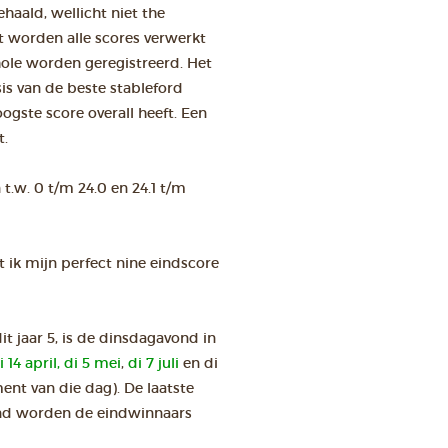
haald, wellicht niet the
t worden alle scores verwerkt
 hole worden geregistreerd. Het
s van de beste stableford
ogste score overall heeft. Een
t.
.w. 0 t/m 24.0 en 24.1 t/m
t ik mijn perfect nine eindscore
t jaar 5, is de dinsdagavond in
i 14 april,
di 5 mei
,
di 7 juli
en di
ent van die dag). De laatste
nd worden de eindwinnaars