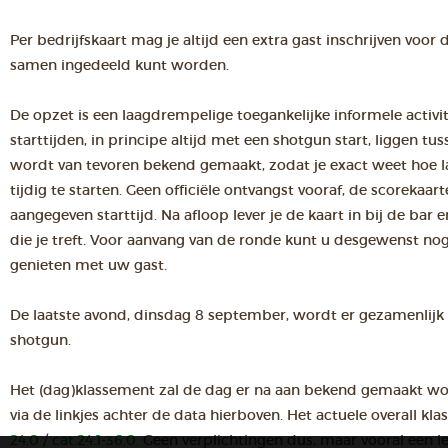
Per bedrijfskaart mag je altijd een extra gast inschrijven voor
samen ingedeeld kunt worden.
De opzet is een laagdrempelige toegankelijke informele activit
starttijden, in principe altijd met een shotgun start, liggen tuss
wordt van tevoren bekend gemaakt, zodat je exact weet hoe l
tijdig te starten. Geen officiële ontvangst vooraf, de scorekaart
aangegeven starttijd. Na afloop lever je de kaart in bij de bar
die je treft. Voor aanvang van de ronde kunt u desgewenst no
genieten met uw gast.
De laatste avond, dinsdag 8 september, wordt er gezamenlijk
shotgun.
Het (dag)klassement zal de dag er na aan bekend gemaakt wo
via de linkjes achter de data hierboven. Het actuele overall kl
24.0
/
cat.24.1-36.0
. Geen verplichtingen dus, maar vooral een 