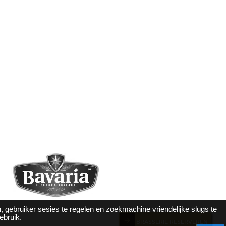
, gebruiker sesies te regelen en zoekmachine vriendelijke slugs te
ebruik.
BRASSERIE RESERVEREN