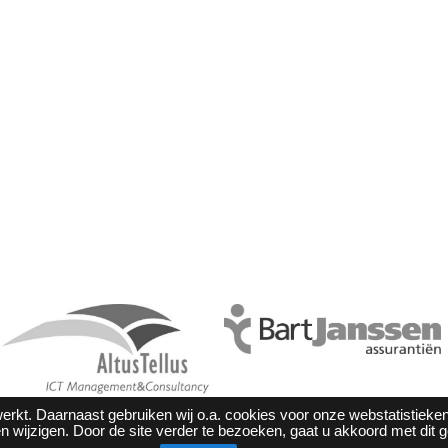
erkt. Daarnaast gebruiken wij o.a. cookies voor onze webstatistieken
n wijzigen. Door de site verder te bezoeken, gaat u akkoord met dit g