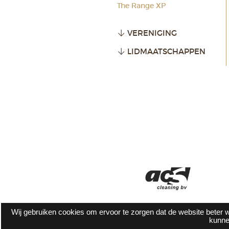
The Range XP
VERENIGING
LIDMAATSCHAPPEN
Wij gebruiken cookies om ervoor te zorgen dat de website beter w
kunne