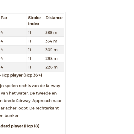
Par
Stroke
Distance
index
4
11
388 m
4
11
354 m
4
11
305 m
4
11
298 m
4
11
226 m
cp player (Hcp 36 >)
ijn spelen rechts van de fairway
s van het water. De tweede en
een brede fairway. Approach naar
ar acher loopt. De rechterkant
en bunker.
ard player (Hcp 18)