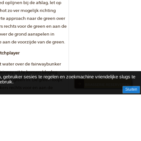
d oplijnen bij de afslag, let op
hot zo ver mogelijk richting
rte approach naar de green over
s rechts voor de green en aan de
 over de grond aanspelen in
 aan de voorzijde van de green.
tchplayer
et water over de fairwaybunker
airway uit te komen (dogleg
, gebruiker sesies te regelen en zoekmachine vriendelijke slugs te
jzer de green in. De green loopt
ebruik.
BRASSERIE RESERVEREN
nkers rechts voor en aan de
Sluiten
van deze hole is 7 (plattegrond
orden).