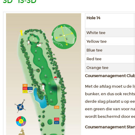
3D
13-3D
Hole 14
White tee
Yellow tee
Blue tee
Red tee
Orange tee
Coursemanagement Club H
Met de afslag moet u de l
bunker, en dus ook recht
derde slag plaatst u op 
een green die van voor na
wordt beschermd door e
Coursemanagement Stand