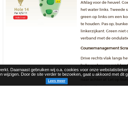
Afslag voor de heuvel. Goe
het water links. Tweede s
green op links om een ko
te houden. Pas op; bunker
linkerzijkant. Green niet
verband met de ondulatie
Coursemanagement Scra
Drive rechts vlak langs h
links spelen om midden f
erkt. Daarnaast gebruiken wij o.a. cookies voor onze webstatistieken
naar links). Middenlang i
n wijzigen. Door de site verder te bezoeken, gaat u akkoord met dit g
naar achter af. Let op bu
Lees meer
linkerzijkant.
N.B. Nieuwe stroke index 
dient nog aangepast te w