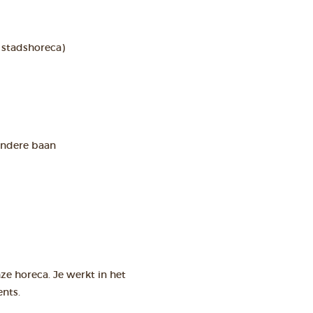
n stadshoreca)
 andere baan
ze horeca. Je werkt in het
ents.