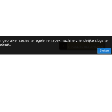
, gebruiker sesies te regelen en zoekmachine vriendelijke slugs te
ebruik.
BRASSERIE RESERVEREN
Sluiten
tisch ingesteld
is.
ler
les)
nd, Vlodrop, Posterholt,