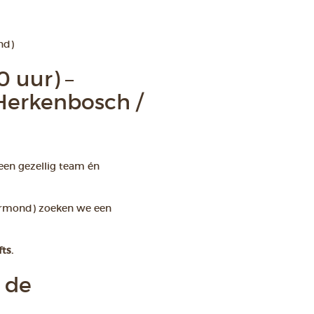
nd)
 uur) –
Herkenbosch /
 een gezellig team én
ermond) zoeken we een
ts.
 de