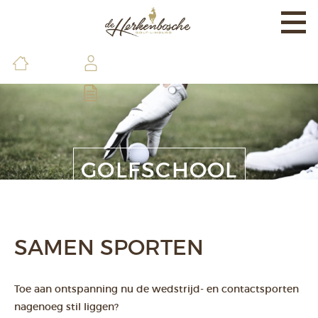
Togg
navi
EXPERIENCE
BANEN & LAND
BRASSERIE & FACILITEITEN
DE GOLFSCHOOL
GOLFSCHOOL
LEDEN & GASTEN
CONTACT & INFO
SAMEN SPORTEN
Toe aan ontspanning nu de wedstrijd- en contactsporten
nagenoeg stil liggen?