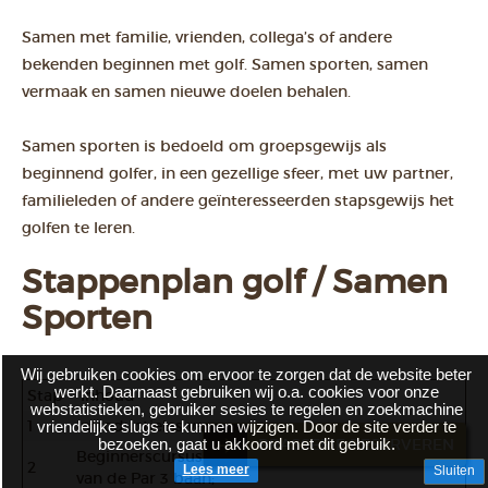
Samen met familie, vrienden, collega’s of andere
bekenden beginnen met golf. Samen sporten, samen
vermaak en samen nieuwe doelen behalen.
Samen sporten is bedoeld om groepsgewijs als
beginnend golfer, in een gezellige sfeer, met uw partner,
familieleden of andere geïnteresseerden stapsgewijs het
golfen te leren.
Stappenplan golf / Samen
Sporten
Wij gebruiken cookies om ervoor te zorgen dat de website beter
werkt. Daarnaast gebruiken wij o.a. cookies voor onze
Stap
Inhoud
webstatistieken, gebruiker sesies te regelen en zoekmachine
1
Introductieles van een uur;
vriendelijke slugs te kunnen wijzigen. Door de site verder te
bezoeken, gaat u akkoord met dit gebruik.
BRASSERIE RESERVEREN
Beginnerscursus, uitgangspunt; zelfstandig spelen
2
Lees meer
Sluiten
van de Par 3 baan;