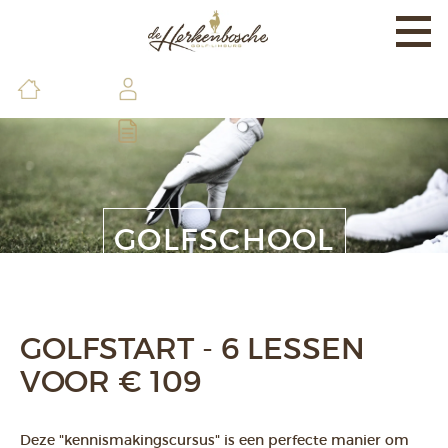
Togg
navi
EXPERIENCE
BANEN & LAND
BRASSERIE & FACILITEITEN
DE GOLFSCHOOL
GOLFSCHOOL
LEDEN & GASTEN
CONTACT & INFO
GOLFSTART - 6 LESSEN
VOOR € 109
Deze "kennismakingscursus" is een perfecte manier om