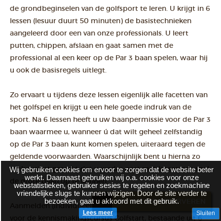
de grondbeginselen van de golfsport te leren. U krijgt in 6
lessen (lesuur duurt 50 minuten) de basistechnieken
aangeleerd door een van onze professionals. U leert
putten, chippen, afslaan en gaat samen met de
professional al een keer op de Par 3 baan spelen, waar hij
u ook de basisregels uitlegt.
Zo ervaart u tijdens deze lessen eigenlijk alle facetten van
het golfspel en krijgt u een hele goede indruk van de
sport. Na 6 lessen heeft u uw baanpermissie voor de Par 3
baan waarmee u, wanneer ú dat wilt geheel zelfstandig
op de Par 3 baan kunt komen spelen, uiteraard tegen de
geldende voorwaarden. Waarschijnlijk bent u hierna zo
enthousiast geraakt dat u verder gaat met lessen om snel
Wij gebruiken cookies om ervoor te zorgen dat de website beter
werkt. Daarnaast gebruiken wij o.a. cookies voor onze
de grote baan op te kunnen.
webstatistieken, gebruiker sesies te regelen en zoekmachine
vriendelijke slugs te kunnen wijzigen. Door de site verder te
bezoeken, gaat u akkoord met dit gebruik.
BRASSERIE RESERVEREN
Aanmelden (individueel of met meer geïnteresseerden)
Lees meer
Sluiten
voor de kennismakingscursus Golfstart, bestaande uit 6