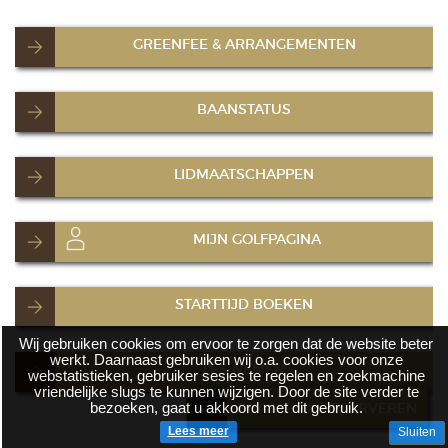
GREENFEE & ARRANGEMENTEN
BAANSTATUS
LIDMAATSCHAPPEN
MIJN GOLFPAGINA
STARTTIJD BOEKEN
Wij gebruiken cookies om ervoor te zorgen dat de website beter
werkt. Daarnaast gebruiken wij o.a. cookies voor onze
LES NEMEN
webstatistieken, gebruiker sesies te regelen en zoekmachine
vriendelijke slugs te kunnen wijzigen. Door de site verder te
bezoeken, gaat u akkoord met dit gebruik.
BRASSERIE RESERVEREN
Lees meer
Sluiten