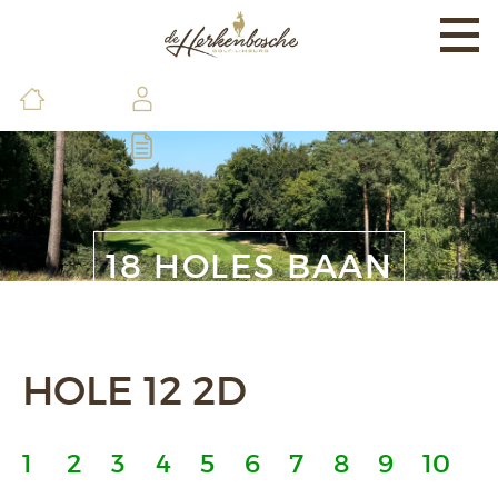
Togg
navi
EXPERIENCE
BANEN & LAND
BRASSERIE & FACILITEITEN
DE GOLFSCHOOL
18 HOLES BAAN
LEDEN & GASTEN
CONTACT & INFO
HOLE 12 2D
1
2
3
4
5
6
7
8
9
10