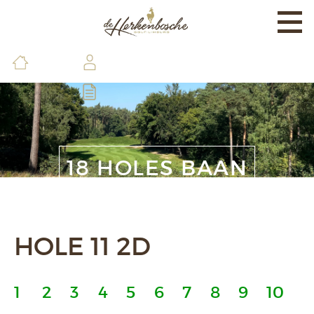
Togg
navi
EXPERIENCE
BANEN & LAND
BRASSERIE & FACILITEITEN
DE GOLFSCHOOL
18 HOLES BAAN
LEDEN & GASTEN
CONTACT & INFO
HOLE 11 2D
1
2
3
4
5
6
7
8
9
10