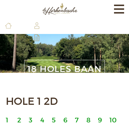
Togg
navi
EXPERIENCE
BANEN & LAND
BRASSERIE & FACILITEITEN
DE GOLFSCHOOL
18 HOLES BAAN
LEDEN & GASTEN
CONTACT & INFO
HOLE 1 2D
1
2
3
4
5
6
7
8
9
10