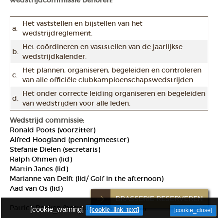
wedstrijdcommissie behoren:
Het vaststellen en bijstellen van het
a.
wedstrijdreglement.
Het coördineren en vaststellen van de jaarlijkse
b.
wedstrijdkalender.
Het plannen, organiseren, begeleiden en controleren
c.
van alle officiële clubkampioenschapswedstrijden.
Het onder correcte leiding organiseren en begeleiden
d.
van wedstrijden voor alle leden.
Wedstrijd commissie:
Ronald Poots (voorzitter)
Alfred Hoogland (penningmeester)
Stefanie Dielen (secretaris)
Ralph Ohmen (lid)
Martin Janes (lid)
Marianne van Delft (lid/ Golf in the afternoon)
Aad van Os (lid)
BRASSERIE RESERVEREN
Patrick Bocken (bestuursafgevaardigde)
[cookie_warning]
[cookie_link_text]
[cookie_close]