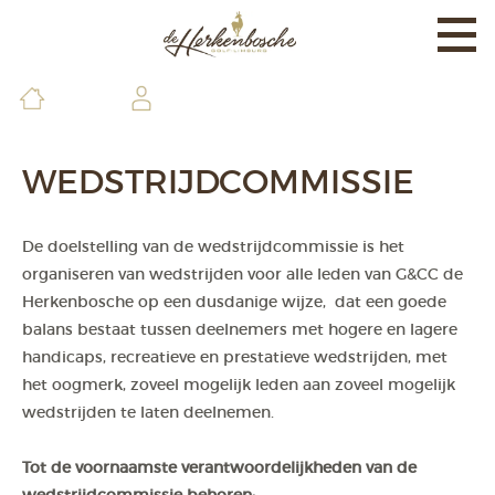
Togg
navi
EXPERIENCE
BANEN EN LAND
WEDSTRIJDCOMMISSIE
BRASSERIE EN FACILITEITEN
De doelstelling van de wedstrijdcommissie is het
DE GOLFSCHOOL
organiseren van wedstrijden
voor alle leden van G&CC de
MEMBERS & GUESTS
Herkenbosche op een dusdanige wijze,
dat een goede
balans bestaat tussen deelnemers met hogere en lagere
CONTACT & INFO
handicaps,
recreatieve en prestatieve wedstrijden, met
het oogmerk,
zoveel mogelijk leden aan zoveel mogelijk
wedstrijden te laten deelnemen.
Tot de voornaamste verantwoordelijkheden van de