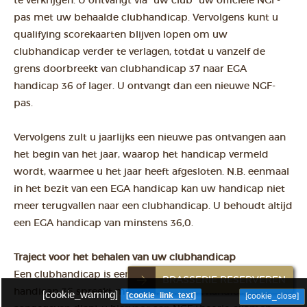
te verkrijgen. U ontvangt via "uw club" uw officiële NGF-
pas met uw behaalde clubhandicap. Vervolgens kunt u
qualifying scorekaarten blijven lopen om uw
clubhandicap verder te verlagen, totdat u vanzelf de
grens doorbreekt van clubhandicap 37 naar EGA
handicap 36 of lager. U ontvangt dan een nieuwe NGF-
pas.
Vervolgens zult u jaarlijks een nieuwe pas ontvangen aan
het begin van het jaar, waarop het handicap vermeld
wordt, waarmee u het jaar heeft afgesloten. N.B. eenmaal
in het bezit van een EGA handicap kan uw handicap niet
meer terugvallen naar een clubhandicap. U behoudt altijd
een EGA handicap van minstens 36,0.
Traject voor het behalen van uw clubhandicap
Een clubhandicap is een handicap vanaf 54 tot 37. Vanaf
BRASSERIE RESERVEREN
handicap 36 spreekt men over een EGA handicap. Als
[cookie_warning]
[cookie_link_text]
[cookie_close]