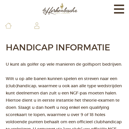
Togg
navi
EXPERIENCE
BANEN EN LAND
HANDICAP INFORMATIE
BRASSERIE EN FACILITEITEN
U kunt als golfer op vele manieren de golfsport bedrijven.
DE GOLFSCHOOL
MEMBERS & GUESTS
Wilt u op alle banen kunnen spelen en streven naar een
(club)handicap, waarmee u ook aan alle type wedstrijden
CONTACT & INFO
kunt deelnemen dan zult u een NGF-pas moeten halen.
Hiertoe dient u in eerste instantie het theorie-examen te
doen. Slaagt u dan hoeft u nog enkel een qualifying
scorekaart te lopen, waarmee u over 9 of 18 holes
voldoende punten behaalt om een officieel clubhandicap