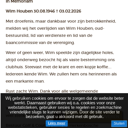
In Memoriam
Wim Houben 30.08.1946 † 03.02.2026
Met droefenis, maar dankbaar voor zijn betrokkenheid,
melden wij het overlijden van Wim Houben; oud-
bestuurslid, lid van verdienste en lid van de
baancommissie van de vereniging.
Weer of geen weer, Wim speelde zijn dagelijkse holes,
altijd onderweg bezocht hij als vaste bestemming ons
clubhuis. Steevast met de krant en een kopje koffie….
Iedereen kende Wim. We zullen hem ons herinneren als
een markante man.
Rust zacht Wim. Dank voor alle welgemeende
Wij gebruiken cookies om ervoor te zorgen dat de website beter
betrokkenheid.
werkt. Daarnaast gebruiken wij o.a. cookies voor onze
webstatistieken, gebruiker sesies te regelen en zoekmachine
We wensen Robs, zijn kinderen en al zijn kleinkinderen
vriendelijke slugs te kunnen wijzigen. Door de site verder te
veel sterkte toe.
bezoeken, gaat u akkoord met dit gebruik.
BRASSERIE RESERVEREN
Lees meer
Sluiten
Bestuur Golf & Country Club de Herkenbosche